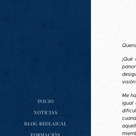
Queri
¡Qué 
panor
desig
visió
Me ha
INICIO
igual
dific
NOTICIAS
cuand
BLOG REDLAICAL
aquel
miemb
FORMACIÓN