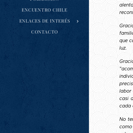
alent
ENCUENTRO CHILE
reconf
ENLACES DE INTERÉS
Graci
CONTACTO
famil
que c
luz.
Graci
"acom
indiv
preci
labor
casi 
cada 
No te
como 