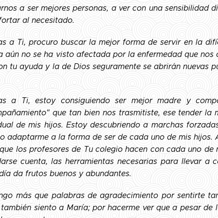
arnos a ser mejores personas, a ver con una sensibilidad d
ortar al necesitado.
as a Ti, procuro buscar la mejor forma de servir en la difí
ia aún no se ha visto afectada por la enfermedad que nos as
on tu ayuda y la de Dios seguramente se abrirán nuevas pu
as a Ti, estoy consiguiendo ser mejor madre y comp
pañamiento" que tan bien nos trasmitiste, ese tender la 
idual de mis hijos. Estoy descubriendo a marchas forzada
so adaptarme a la forma de ser de cada uno de mis hijos
 que los profesores de Tu colegio hacen con cada uno de mis
darse cuenta, las herramientas necesarias para llevar a
día da frutos buenos y abundantes.
ngo más que palabras de agradecimiento por sentirte ta
también siento a María; por hacerme ver que a pesar de la