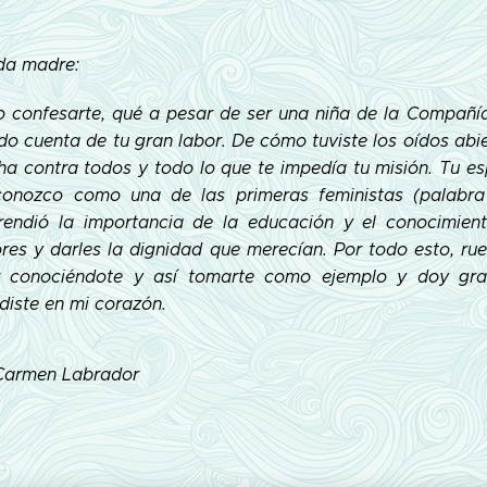
da madre:
o confesarte, qué a pesar de ser una niña de la Compañía
do cuenta de tu gran labor. De cómo tuviste los oídos abi
ha contra todos y todo lo que te impedía tu misión. Tu esp
conozco como una de las primeras feministas (palabra
endió la importancia de la educación y el conocimient
iores y darles la dignidad que merecían. Por todo esto, r
r conociéndote y así tomarte como ejemplo y doy gr
diste en mi corazón.
Carmen Labrador