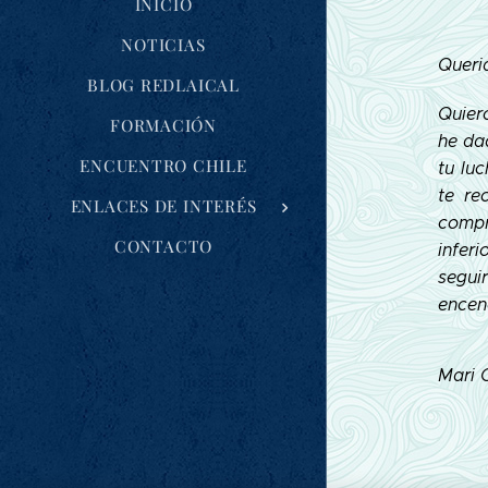
INICIO
NOTICIAS
Queri
BLOG REDLAICAL
Quier
FORMACIÓN
he da
ENCUENTRO CHILE
tu luc
te re
ENLACES DE INTERÉS
compr
CONTACTO
infer
segui
encen
Mari 