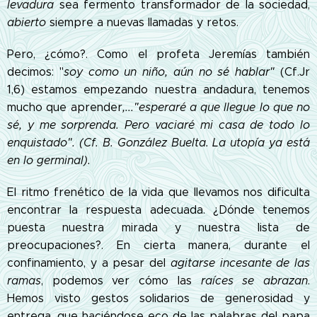
levadura
sea fermento transformador de la sociedad,
abierto
siempre a nuevas llamadas y retos.
Pero, ¿cómo?. Como el profeta Jeremías también
decimos: "
soy como un niño, aún no sé hablar"
(Cf.Jr
1,6) estamos empezando nuestra andadura, tenemos
mucho que aprender
,..."esperaré a que llegue lo que no
sé, y me sorprenda. Pero vaciaré mi casa de todo lo
enquistado". (Cf. B. González Buelta. La utopía ya está
en lo germinal).
El ritmo frenético de la vida que llevamos nos dificulta
encontrar la respuesta adecuada. ¿Dónde tenemos
puesta nuestra mirada y nuestra lista de
preocupaciones?. En cierta manera, durante el
confinamiento, y a pesar del
agitarse incesante de las
ramas
, podemos ver cómo las
raíces se abrazan
.
Hemos visto gestos solidarios de generosidad y
entrega, que haciéndose eco de las palabras del papa